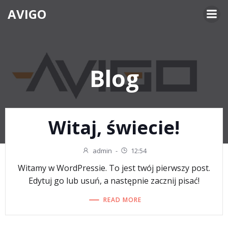
Skip
AVIGO
to
content
Blog
Witaj, świecie!
admin
-
12:54
Witamy w WordPressie. To jest twój pierwszy post.
Edytuj go lub usuń, a następnie zacznij pisać!
READ MORE