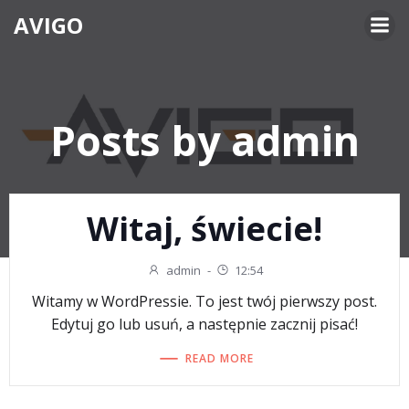
Skip
AVIGO
to
content
Posts by
admin
Witaj, świecie!
admin
-
12:54
Witamy w WordPressie. To jest twój pierwszy post.
Edytuj go lub usuń, a następnie zacznij pisać!
READ MORE